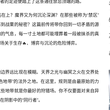
者的足迹便踏上了这条通往禁忌顶端的路。
在上？魔界又为何沉沦深渊？在那些被称为“禁区”
感到战栗的秘密？这篇前传将带你回到一切矛盾的源
知的气息，每一寸土地都可能埋葬着一段被抹杀的真
场关于生存🔥、博弈与沉沦的危险博弈。
的边界远比现在模糊。天界之光与幽冥之火在交界处
灰色地带”的法外之地。在这里，规则是由最原始的力
这些地带就是你最好的狩猎场。你不仅要面对来自异
在阴影中的“同行者”。