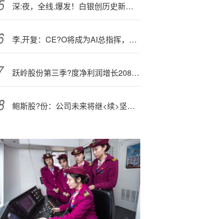
深:夜，全线.爆发！白银创历史新高！
李,开复：CE?O将成为AI总指挥，未来将出现一人独角兽公司
跃岭股份第三季?度净利润增长208% 整体经营质量稳步回升
鲍斯股?份：公司未来将继<续>坚持高端制造和智能制造的发展方向