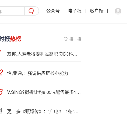
公众号
电子报
客户端
时报
热榜
换一换
友邦,人寿老将姜利民离职 刘兴科接棒广东分公司
怡,亚通,：强调供应链核心能力
V.SING?拟折让约8.05%配售最多1.5亿股配售股份 净筹约5920万港元
更—多《甄嬛传》：“广电2—1条”能救爱奇艺们吗？