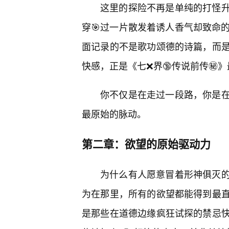
这里的探险不再是单纯的打怪
穿🎯过一片散发着诱人香气却致命
面记录的不是歌功颂德的诗篇，而
快感，正是《七❌界🔞传说前传㊙️
你不仅是在走过一段路，你是
最原始的脉动。
第二章：欲望的原始驱动力
为什么有人愿意冒着形神俱灭的
为在那里，所有的欲望都能得到最直
是那些在道德边缘疯狂试探的禁忌