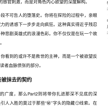
纯的感官刺激，而是对角色内心欲望的深度解构。
一段不可告人的堕落史。你将在探险的过程中，亲眼
权力的诱惑下一步步走向疯狂。这种真实得近乎残忍
一种悲剧英雄式的浪漫色彩。你不仅仅是在玩一个故
。
，你看到的或许不是救世的主神，而是一个被欲望反
读者血脉偾张的部分。
些被抹去的契约
界的广度，那么Part2则将带你扎进那深不见底的深
最引人入胜的莫过于那些“㊙️”字头的隐藏🙂线索。在