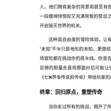
人，他们拥有复杂的背景和甚至有些
一段缠绵悱恻却又充满背叛的禁忌
开启毁灭世界的机关。
这种高自由度的冒险体验，让每
“未知”不🎯只是地形的未知，更
场冒险都在挑战你的底🎯线。你是
足够的胆量去直视那面纱后可能让
《七❌界🔞传说前传㊙️》带给玩家
终章：回归原点，重塑传奇
当你走过所有的挑战，揭开了