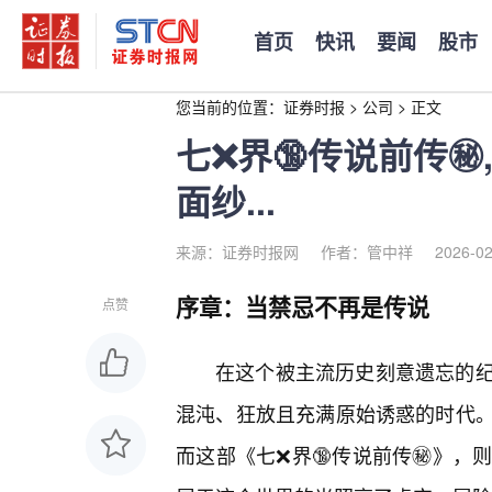
首页
快讯
要闻
股市
您当前的位置：
证券时报
>
公司
>
正文
七❌界🔞传说前传㊙
面纱...
来源：证券时报网
作者：管中祥
2026-02
序章：当禁忌不再是传说
点赞
在这个被主流历史刻意遗忘的
混沌、狂放且充满原始诱惑的时代
而这部《七❌界🔞传说前传㊙️》