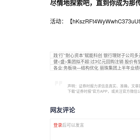
尽情地探索吧，直到你成为那
活动：【
hKszRFt4WyWwhC373uU
践‘行’“耐心资本”赋能科创 银行理财子公司
健<盛>集团拟不超:过3亿元回购注销 股价有
各业:务板块—结构优化 丽珠集团上半年业
声明：证券时报力求信息真实、准确，文章
下载“证券时报”官方APP，或关注官方微
网友评论
登录
后可以发言