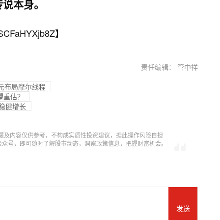
传说本身。
SCFaHYXjb8Z
】
责任编辑： 管中祥
多元布局摩尔线程
望重估？
绩稳健增长
提及内容仅供参考，不构成实质性投资建议，据此操作风险自担
信公众号，即可随时了解股市动态，洞察政策信息，把握财富机会。
发送