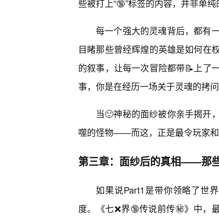
些被打上“🔞”标签的内容，并非单
每一个强大的灵魂背后，都有
目睹那些曾经辉煌的英雄是如何在
的叙事，让每一次冒险都带📝上了
事，你是在经历一场关于灵魂的拷问
当🙂神秘的面纱被你亲手揭开
噬的怪物——而这，正是最令玩家和
第三章：面纱后的真相——那
如果说Part1是带你领略了世
度。《七❌界🔞传说前传㊙️》中，