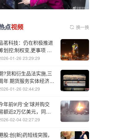
热点
视频
换一换
品茗科技：仍在积极推进
筹划控;制权变,更事项 股
票继续停牌
2026-01-26 23:29:29
期?货和衍生品法实施,三
周年 期货服务实体经济能
力不断增强
2026-01-26 02:44:29
今年前9!月‘全’球并购交
易额近2万亿美元，同比
增长10%
2026-02-04 02:27:29
港股:创{新}药短线突围，