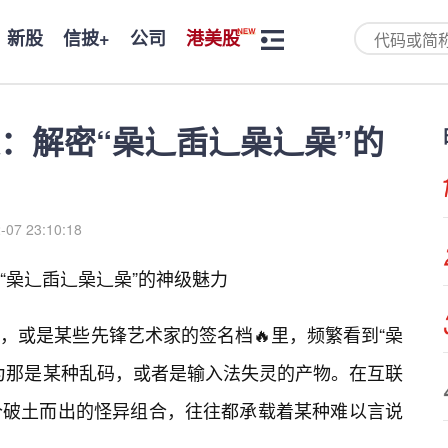
新股
信披+
公司
港美股
：解密“喿辶臿辶喿辶喿”的
-07 23:10:18
“喿辶臿辶喿辶喿”的神级魅力
，或是某些先锋艺术家的签名档🔥里，频繁看到“喿
为那是某种乱码，或者是输入法失灵的产物。在互联
个破土而出的怪异组合，往往都承载着某种难以言说