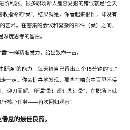
是进阶利器。很多职场新人最容易犯的错误就是“全天
接收指令的“喿”。结果就是，你看起来很忙，却没有
”的艺术。在密集的会议和繁杂的邮件（喿）之间，
就是深度思考的留白。
“臿”一样精准发力，给出致命一击。
断连”的能力。每天给自己留出三个15分钟的“辶”
地走一走。你会惊喜地发现，那些在嘈杂中百思不得
，迎刃而解。所谓“喿辶臿辶喿辶喿”，在职场上就
执行核心任务——再次回归观察”。
业倦怠的最佳良药。