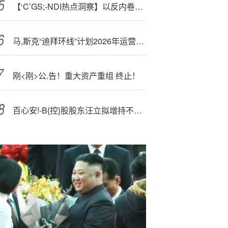
【‘C’GS;-NDI热点洞察】以反内卷为抓手纵深推进全国统一大市场建设——《纵深推进全国统一大市场建设》解读
马,斯克“迪拜环线”计划2026年运营：时速160公里，直达目的地
刚<刚>公.告！重大资产重组 终止！
百心安!-B{控}股股东汪立拟增持不超过1500万港元公司H股