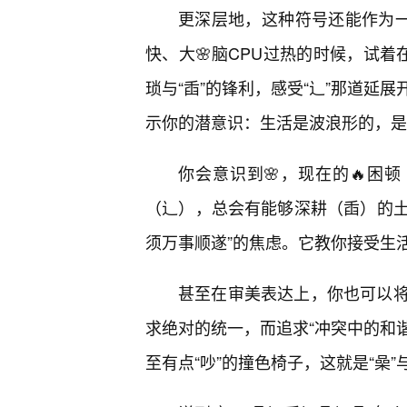
更深层地，这种符号还能作为一
快、大🌸脑CPU过热的时候，试着
琐与“臿”的锋利，感受“辶”那道延
示你的潜意识：生活是波浪形的，是
你会意识到🌸，现在的🔥困
（辶），总会有能够深耕（臿）的土
须万事顺遂”的焦虑。它教你接受生
甚至在审美表达上，你也可以
求绝对的统一，而追求“冲突中的和谐
至有点“吵”的撞色椅子，这就是“喿”