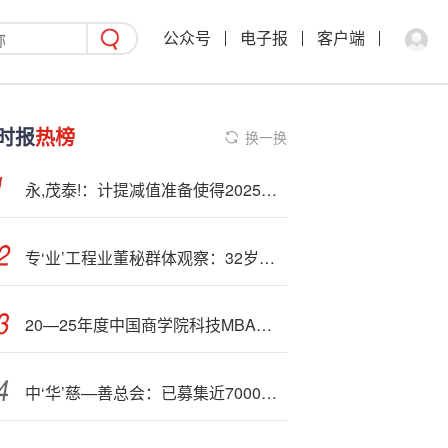
公众号
电子报
客户端
时报
热榜
换一换
永,茂泰!：计提减值准备使得2025年半年度利润总额减少1869.33万元
专‘业’工程业董秘群体观察：32岁海波重科冉婷为最年轻董秘 精工钢构沈月华任职超17年
20—25年度中国商学院科技MBA项目TOP10榜单重磅发布
中‘华’慈—善总会：已募集近7000万元救灾款物帮扶香港火灾受灾同胞