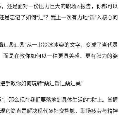
系，还是面对一份压力巨大的职场⭐报告，你都可以
还是忘记了如何“辶”？我上一次有力地“臿”入核心问
臿辶喿辶喿”从一串冷冰冰😀的文字，变成了当代灵
，而是在教你如何以一种更具美感、更有张力的姿
把手教你如何玩转“喿辶臿辶喿辶喿”
”，那么现在我们要落地到具体生活的“术”上。掌握
发现它简直是解决现代🎯社交尴尬、职场疲劳与精神