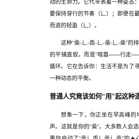
动的生命力。它代🎯表着一种姿态
要保持穿行的节奏（辶）；即便在
而退的轻盈（辶）。
这种“喿-辶-臿-辶-喿-辶-
的平铺直叙，而是“喧嚣——行走—
循环。它在告诉你：生活不是为了
一种动态的平衡。
普通人究竟该如何“用”起这种
想象一下，你正坐在早高峰的
声。这就是你的“喿”。大多数人会
果你启动了“喿辶臿辶喿辶喿”的