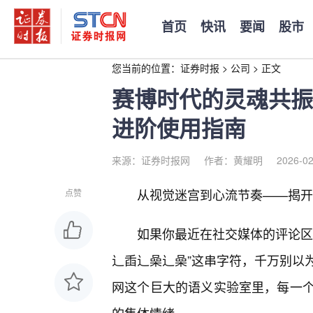
首页
快讯
要闻
股市
您当前的位置：
证券时报
>
公司
>
正文
赛博时代的灵魂共振
进阶使用指南
来源：证券时报网
作者：黄耀明
2026-02
从视觉迷宫到心流节奏——揭开
点赞
如果你最近在社交媒体的评论区
辶臿辶喿辶喿”这串字符，千万别以
网这个巨大的语义实验室里，每一