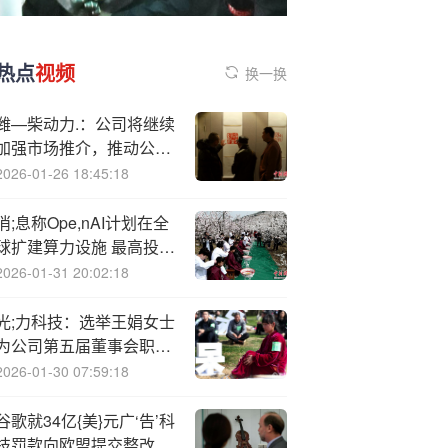
热点
视频
换一换
潍—柴动力.：公司将继续
加强市场推介，推动公司
价值回归
2026-01-26 18:45:18
消;息称Ope,nAI计划在全
球扩建算力设施 最高投资
1万亿美元
2026-01-31 20:02:18
光;力科技：选举王娟女士
为公司第五届董事会职工
代表董事
2026-01-30 07:59:18
谷歌就34亿{美}元广‘告’科
技罚款向欧盟提交整改方