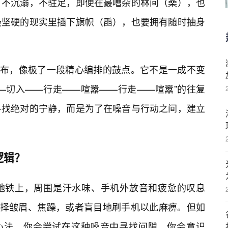
：不沉溺，不驻足，即便在最嘈杂的林间（喿），也
最坚硬的现实里插下旗帜（臿），也要拥有随时抽身
喿”的排布，像极了一段精心编排的鼓点。它不是一成不变
—切入——行走——喧嚣——行走——喧嚣”的往复
寻找绝对的宁静，而是为了在噪音与行动之间，建立
逻辑？
地铁上，周围是汗水味、手机外放音和疲惫的叹息
选择皱眉、焦躁，或者盲目地刷手机以此麻痹。但如
心法，你会尝试在这种噪音中寻找间隙。你会意识