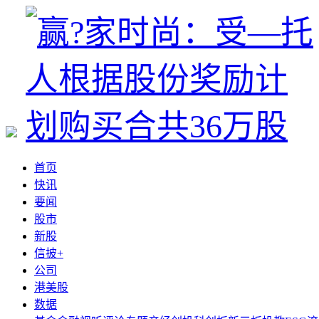
首页
快讯
要闻
股市
新股
信披+
公司
港美股
数据