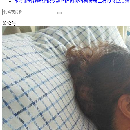
基金
金融
视听
评论
专题
产经
创投
科创板
新三板
投教
ESG
滚
公众号