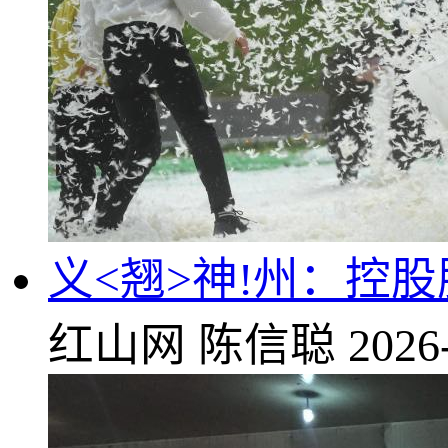
义<翘>神!州：控股
红山网
陈信聪
2026